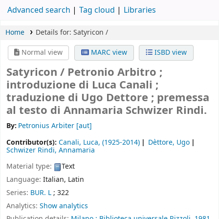
Advanced search
Tag cloud
Libraries
Home
Details for:
Satyricon /
Normal view
MARC view
ISBD view
Satyricon /
Petronio Arbitro ;
introduzione di Luca Canali ;
traduzione di Ugo Dettore ; premessa
al testo di Annamaria Schwizer Rindi.
By:
Petronius Arbiter
[aut]
Contributor(s):
Canali, Luca
, (1925-2014)
Dèttore, Ugo
Schwizer Rindi, Annamaria
Material type:
Text
Language:
Italian
,
Latin
Series:
BUR. L
; 322
Analytics:
Show analytics
Publication details:
Milano :
Biblioteca universale Rizzoli,
1981